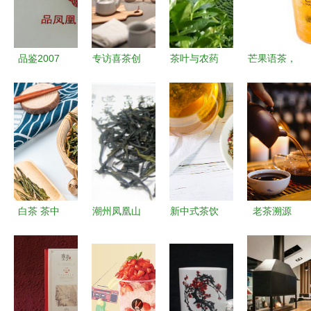
品鉴2007
专访喜茶创
茶叶与农药
芒果语茶，
年南涧茶厂
始人 从“雇
一场关乎健
以创新之
古德出品
人排队”传
康与安全的
茗，开启您
凤凰贡沱生
闻到品牌坚
平衡
的财富新篇
茶的岁月印
守，融资亿
章
记
元不急于扩
张，坚持直
营路
白茶 茶中
潮州凤凰山
新中式茶饮
老茶溯源
隐士的素雅
乌岽名枞
美学 国风
一片叶子的
风骨
品味乌叶单
小清新视角
时光之旅
丛的清香幽
下的决明子
扬
冬瓜荷叶茶