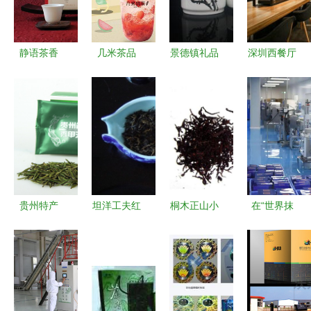
静语茶香
几米茶品
景德镇礼品
深圳西餐厅
玺亭茶叶静
东方雅韵与
陶瓷水杯三
实木桌椅款
物拍摄的艺
现代美学的
件套定制厂
式与经典款
术与情感
交融
家 优质工
定制指南
艺与价格指
南
贵州特产
坦洋工夫红
桐木正山小
在“世界抹
——湄潭翠
茶 清香怡
种赤甘红茶
茶超级工
芽 品质绿
人的福建优
正宗品质与
厂”品贵
茶的精粹
质选择
精致礼盒的
州“茶魅力”
完美结合