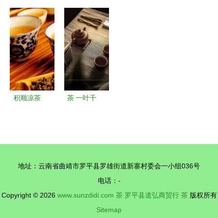
西乡彩云归
瓷】茶叶罐
绿色天然
中茶云南勐
与福海茶厂
批发 高档
品味竹叶青
海7541普
80年代茶叶
密封陶瓷茶
茶的清雅之
洱生茶的岁
品鉴与价格
叶罐的定制
韵
月醇香
回溯
与选购指南
积顺凉茶
茶 一叶千
传承千年的
年的文化印
草本智慧与
记
现代生活的
健康良伴
地址：云南省曲靖市罗平县罗雄街道新寨村委会一小组036号
电话：-
Copyright © 2026
www.sunzdidi.com
茶
罗平县道弘商贸行
茶
版权所有
Sitemap