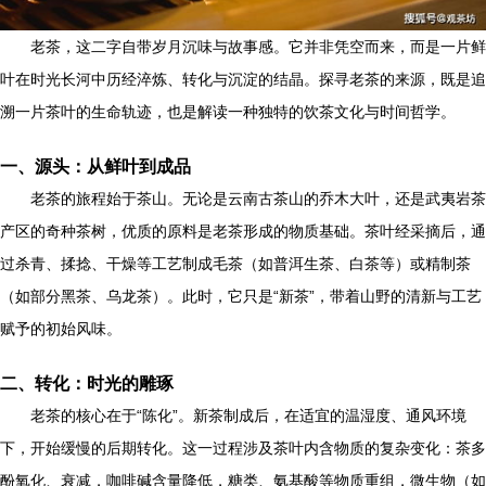
老茶，这二字自带岁月沉味与故事感。它并非凭空而来，而是一片鲜
叶在时光长河中历经淬炼、转化与沉淀的结晶。探寻老茶的来源，既是追
溯一片茶叶的生命轨迹，也是解读一种独特的饮茶文化与时间哲学。
一、源头：从鲜叶到成品
老茶的旅程始于茶山。无论是云南古茶山的乔木大叶，还是武夷岩茶
产区的奇种茶树，优质的原料是老茶形成的物质基础。茶叶经采摘后，通
过杀青、揉捻、干燥等工艺制成毛茶（如普洱生茶、白茶等）或精制茶
（如部分黑茶、乌龙茶）。此时，它只是“新茶”，带着山野的清新与工艺
赋予的初始风味。
二、转化：时光的雕琢
老茶的核心在于“陈化”。新茶制成后，在适宜的温湿度、通风环境
下，开始缓慢的后期转化。这一过程涉及茶叶内含物质的复杂变化：茶多
酚氧化、衰减，咖啡碱含量降低，糖类、氨基酸等物质重组，微生物（如