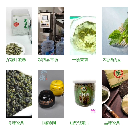
探秘叶凌春
秭归县市场
一缕茉莉
2毛钱的立
有机白茶
监管局主
香，十年经
顿，为何失
银白铁盒中
动“登门”服
典味——
宠于茶饮江
的自然馈赠
务，助力茶
2010年碧
湖？
企发展
潭飘雪纯茉
莉花茶
寻味经典
【瑞德陶
山野牧歌，
品味经典