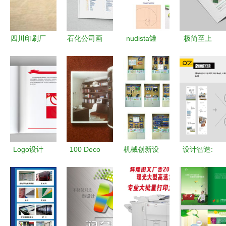
到图文并茂
专业服务
度合作
四川印刷厂
石化公司画
nudista罐
极简至上
包装产品印
册图文设计
头食品公司
济宁工艺品
刷后期工艺
制作全攻略
VI视觉设计
公司画册的
特点与图文
与图文制作
图文版式设
设计制作
全解析
计艺术
Logo设计
100 Deco
机械创新设
设计智造:
的规范与作
Bibliothèques
计 示教陈
长图文设
用
2013年图
列柜在上海
计!基本操
文并茂书架
中人公司的
作!
设计与制作
图文设计与
制作