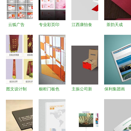
云狐广告
专业彩页印
江西康怡食
茶韵天成
以标识展
刷与宣传单
品品牌战略
——天宁区
场、印刷摄
张设计服务
规划之VIS
红梅合辉图
影与二维码
| 广州市白
设计——茶
文设计服务
营销赋能茶
云区同和群
系列
部产品展示
行业宣传
信图文制作
工作室
图文设计制
橱柜门板色
主振公司新
保利集团画
作的魅力
卡定制指南
品包装与图
册设计案例
小林定制图
新北区三井
文设计 创
分享 尚丞
文设计制作
九色鹿图文
新与美学的
设计与Poly
公司如何做
设计工作室
完美融合
Group的深