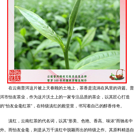
在云南普洱这片被上天眷顾的土地上，茶香是流淌在风里的诗篇。普
洱市怡友茶业，作为这片沃土上的一家专注品质的茶企，以其匠心打造
的“怡友金毫红茶”，在特级滇红的殿堂里，书写着自己的醇香传奇。
滇红，云南红茶的代名词，以其“形美、色艳、香高、味浓”而驰名中
外。而怡友金毫，则是从万千滇红中脱颖而出的特级之作。其原料精选自