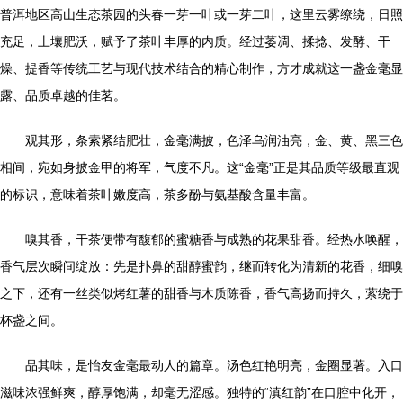
普洱地区高山生态茶园的头春一芽一叶或一芽二叶，这里云雾缭绕，日照
充足，土壤肥沃，赋予了茶叶丰厚的内质。经过萎凋、揉捻、发酵、干
燥、提香等传统工艺与现代技术结合的精心制作，方才成就这一盏金毫显
露、品质卓越的佳茗。
观其形，条索紧结肥壮，金毫满披，色泽乌润油亮，金、黄、黑三色
相间，宛如身披金甲的将军，气度不凡。这“金毫”正是其品质等级最直观
的标识，意味着茶叶嫩度高，茶多酚与氨基酸含量丰富。
嗅其香，干茶便带有馥郁的蜜糖香与成熟的花果甜香。经热水唤醒，
香气层次瞬间绽放：先是扑鼻的甜醇蜜韵，继而转化为清新的花香，细嗅
之下，还有一丝类似烤红薯的甜香与木质陈香，香气高扬而持久，萦绕于
杯盏之间。
品其味，是怡友金毫最动人的篇章。汤色红艳明亮，金圈显著。入口
滋味浓强鲜爽，醇厚饱满，却毫无涩感。独特的“滇红韵”在口腔中化开，