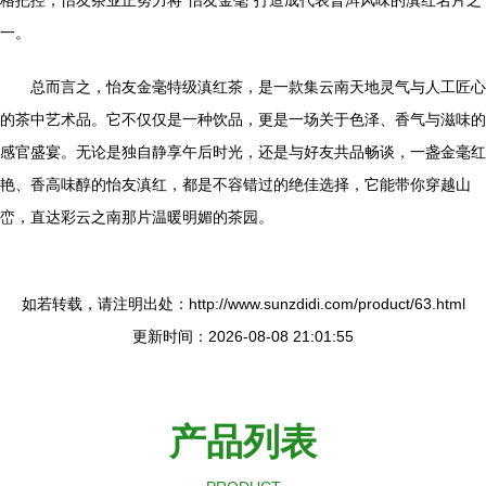
格把控，怡友茶业正努力将“怡友金毫”打造成代表普洱风味的滇红名片之
一。
总而言之，怡友金毫特级滇红茶，是一款集云南天地灵气与人工匠心
的茶中艺术品。它不仅仅是一种饮品，更是一场关于色泽、香气与滋味的
感官盛宴。无论是独自静享午后时光，还是与好友共品畅谈，一盏金毫红
艳、香高味醇的怡友滇红，都是不容错过的绝佳选择，它能带你穿越山
峦，直达彩云之南那片温暖明媚的茶园。
如若转载，请注明出处：http://www.sunzdidi.com/product/63.html
更新时间：2026-08-08 21:01:55
产品列表