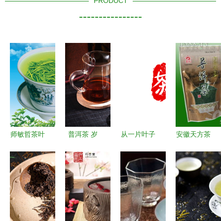
PRODUCT
----------------
师敏哲茶叶
普洱茶 岁
从一片叶子
安徽天方茶
一片叶子的
月沉淀的芬
到千年文化
业集团 100
匠心与传承
芳，一图一
中国茶文化
克一级普洱
味的东方美
的魅力与传
茶火爆招
学
承
商，共拓糖
酒食品市场