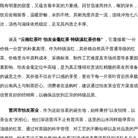
既有明显的甜度，又蕴含着丰富的力量感。回甘迅速而持久，喉韵深长，
饮后齿颊留香，温暖舒畅，余韵不绝。其耐泡度亦是一流，连续冲泡七八
次，汤色与滋味依然稳定，足见其内质之丰厚。
谈及
“云南红茶叶 怡友金毫红茶 特级滇红茶价格”
，它遵循着“一分
价钱一分货”的朴素真理。作为特级滇红，其价格自然高于普通等级的红
茶。价格受当年原料成本、采摘标准、制作工艺难度及市场供需等多重因
素影响。怡友金毫定位中高端，是为真正懂得欣赏滇红精髓的茶友所准备
的诚意之作。其价值不仅在于口感的享受，更在于每一片茶叶背后所承载
的云南风土与制茶匠心。消费者在选购时，建议通过怡友茶业官方渠道或
信誉良好的经销商，以确保品饮到正宗的特级品质。
普洱市怡友茶业
，作为这款佳茗的诞生地，始终秉持“以友怡情，以
茶会友”的初心。他们深谙普洱不止有普洱茶，这里的山水同样能孕育出
顶级的红茶。通过对茶园的科学管理、对工艺的不断钻研以及对品质的严