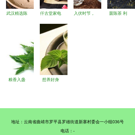
新蓝海
武汉精选陈
仟古堂家电
入伏时节，
茵陈茶 利
皮普洱茶批
产品图鉴
茶香解暑
胆护肝的春
发供应商
加盟店实力
夏日养生茶
季佳饮及其
品质保证，
与茶饮家电
饮指南
饮用须知
茶叶货源充
新机遇
足
粮香入盏
想养好身
探秘“粮食
体，这5种
茶”的独特
养生的茶你
风味
不得不知道
地址：云南省曲靖市罗平县罗雄街道新寨村委会一小组036号
电话：-