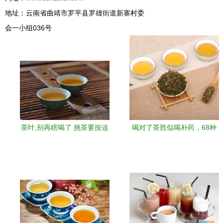
地址：云南省曲靖市罗平县罗雄街道新寨村委
会一小组036号
茶叶,别再瞎喝了 挑茶要按这
喝对了茶胜似喝补药，68种
四个标准来
茶类的功效大全送给你，建
议收藏