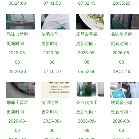
08:24:00
07:41:53
07:32:43
20:35:29
品味自然醇
传承技艺，
乐昌白毛茶
品味岁月醇
更新时间：
香 探索天
更新时间：
创新工业
北粤深山的
更新时间：
更新时间：
香 广州茶
特苦荞茶的
2026-08-
混沌大学创
2026-08-
芽尖珍宝与
2026-08-
2026-08-
学人茶业
生产与供应
08
新商学院黄
08
农人匠心
08
2012云南
08
20:20:23
价值
山寻味现代
17:18:10
05:52:50
七级普洱散
19:31:49
派小罐茶
茶选购指南
勐库王普洱
清明过后，
茶业代加工
铁观音小罐
茶生茶七子
更新时间：
在茶香里收
更新时间：
更新时间：
项目 开启
更新时间：
茶 来自核
饼 清真品
2026-08-
获清醒｜武
2026-08-
品质与效率
2026-08-
心生态产区
2026-08-
质与批发优
08
夷馆一物等
08
的双赢之路
08
的匠心之韵
08