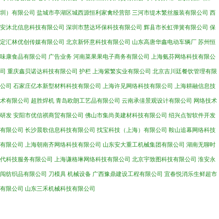
圳）有限公司
盐城市亭湖区城西源恒利家禽经营部
三河市缇木繁丝服装有限公司
西
安沐北信息科技有限公司
深圳市慧达环保科技有限公司
辉县市长虹弹簧有限公司
保
定汇林优创传媒有限公司
北京新怀意科技有限公司
山东高唐华鑫电动车辆厂
苏州恒
味康食品有限公司
广告业务
河南菜果果电子商务有限公司
上海氨芬网络科技有限公
司
重庆鑫贝诺达科技有限公司
护栏
上海紫繁实业有限公司
北京吉川廷餐饮管理有限
公司
石家庄亿本新型材料科技有限公司
上海许见网络科技有限公司
上海耕融信息技
术有限公司
超胜焊机
青岛欧朗工艺品有限公司
云南承僖景观设计有限公司
网络技术
研发
安阳市优信祺商贸有限公司
佛山市集尚美建材科技有限公司
绍兴点智软件开发
有限公司
长沙晨歌信息科技有限公司
找宝科技（上海）有限公司
鞍山追幕网络科技
有限公司
上海朝南齐网络科技有限公司
山东安大重工机械集团有限公司
湖南无聊时
代科技服务有限公司
上海谦格琳网络科技有限公司
北京宇致图科技有限公司
淮安永
闯纺织品有限公司
刀模具
机械设备
广西豫鼎建设工程有限公司
宜春悦消乐生鲜超市
有限公司
山东三禾机械科技有限公司