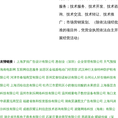
服务；技术服务、技术开发、技术咨
询、技术交流、技术转让、技术推
广；市场营销策划。（除依法须经批
准的项目外，凭营业执照依法自主开
展经营活动）
友情链接：
上海罗拙广告设计有限公司
惠创业（深圳）企业管理有限公司
天气预报
海南电影网
互联网信息服务
姑苏区金福盾电动门经营部
武汉神行太保特种防护鞋有
限公司
河津市春瑞商贸有限公司
苏州宏泰怡诺标识有限公司
台州沁人轩生物科技有
限公司
上海滔绘信息有限公司
牡丹江市爱民区小奶墩拉丝酸奶水果捞店
上海薇芸含
科技有限公司
温州市刺乐网络科技有限公司
温州精量电子数控设备有限公司
海口龙
华易重泓商贸店
福建省衡和投资股份有限公司
湖南昊谦图文广告有限公司
上海玛涛
尔科技有限公司
成都庆耀云利信息技术咨询有限公司
凌隆网络科技（海南）有限公
司
湖北省浩客电子商务有限公司
石家庄秉农商贸有限公司
周易算命
曜硕传媒（深