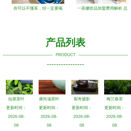
你可以不懂茶，但一定要喝
一茶娜饮品加盟费用解析 总
茶
投资5.93万元起，加盟门槛
清晰可见
产品列表
PRODUCT
----------------
仙第茶叶
康尚滋茶叶
裂奇摄影
梅兰春茶
品味山水间
更新时间：
更新时间：
以茶艺炉诠
更新时间：
一缕春意，
更新时间：
的一抹清香
2026-08-
2026-08-
释光影工艺
2026-08-
2026-08-
半盏清香
08
08
美学
08
08