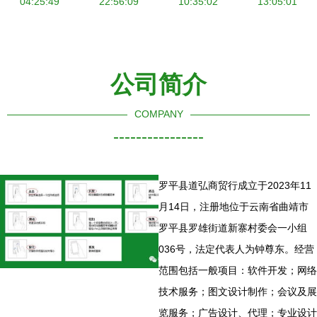
04:25:49
势探析
归人心事
22:56:09
10:35:02
13:05:01
公司简介
COMPANY
----------------
罗平县道弘商贸行成立于2023年11
月14日，注册地位于云南省曲靖市
罗平县罗雄街道新寨村委会一小组
036号，法定代表人为钟尊东。经营
范围包括一般项目：软件开发；网络
技术服务；图文设计制作；会议及展
览服务；广告设计、代理；专业设计