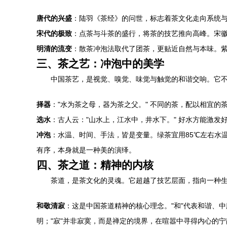
唐代的兴盛
：陆羽《茶经》的问世，标志着茶文化走向系统与
宋代的极致
：点茶与斗茶的盛行，将茶的技艺推向高峰。宋
明清的流变
：散茶冲泡法取代了团茶，更贴近自然与本味。
三、茶之艺：冲泡中的美学
中国茶艺，是视觉、嗅觉、味觉与触觉的和谐交响。它
择器
："水为茶之母，器为茶之父。" 不同的茶，配以相宜
选水
：古人云："山水上，江水中，井水下。" 好水方能激
冲泡
：水温、时间、手法，皆是变量。绿茶宜用85℃左右水
有序，本身就是一种美的演绎。
四、茶之道：精神的内核
茶道，是茶文化的灵魂。它超越了技艺层面，指向一种
和敬清寂
：这是中国茶道精神的核心理念。"和"代表和谐、
明；"寂"并非寂寞，而是禅定的境界，在喧嚣中寻得内心的