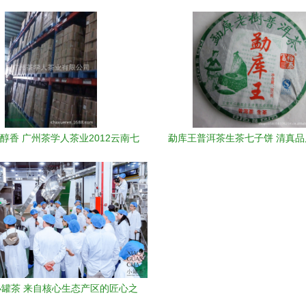
应价值
醇香 广州茶学人茶业2012云南七
勐库王普洱茶生茶七子饼 清真
级普洱散茶选购指南
优势探析
罐茶 来自核心生态产区的匠心之