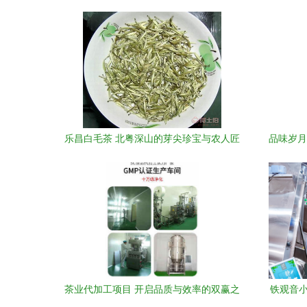
乐昌白毛茶 北粤深山的芽尖珍宝与农人匠
品味岁月
心
茶业代加工项目 开启品质与效率的双赢之
铁观音小