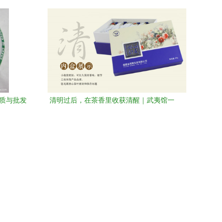
黄山寻味现代派小罐茶
品质与批发
清明过后，在茶香里收获清醒｜武夷馆一
物等归人心事