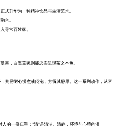
，正式升华为一种精神饮品与生活艺术。
度融合。
走入寻常百姓家。
茶曼舞，白瓷盖碗则能忠实呈现茶之本色。
茶，则需耐心慢煮或闷泡，方得其醇厚。这一系列动作，从容
对人的一份庄重；"清"是清洁、清静，环境与心境的澄