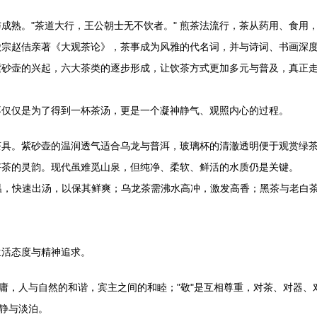
成熟。"茶道大行，王公朝士无不饮者。" 煎茶法流行，茶从药用、食用
徽宗赵佶亲著《大观茶论》，茶事成为风雅的代名词，并与诗词、书画深
紫砂壶的兴起，六大茶类的逐步形成，让饮茶方式更加多元与普及，真正
不仅仅是为了得到一杯茶汤，更是一个凝神静气、观照内心的过程。
的茶具。紫砂壶的温润透气适合乌龙与普洱，玻璃杯的清澈透明便于观赏绿
发好茶的灵韵。现代虽难觅山泉，但纯净、柔软、鲜活的水质仍是关键。
温，快速出汤，以保其鲜爽；乌龙茶需沸水高冲，激发高香；黑茶与老白
生活态度与精神追求。
中庸，人与自然的和谐，宾主之间的和睦；"敬"是互相尊重，对茶、对器、
宁静与淡泊。