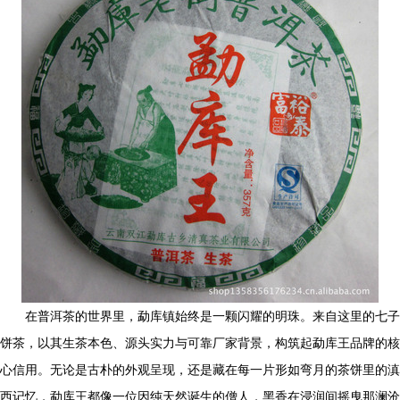
在普洱茶的世界里，勐库镇始终是一颗闪耀的明珠。来自这里的七子
饼茶，以其生茶本色、源头实力与可靠厂家背景，构筑起勐库王品牌的核
心信用。无论是古朴的外观呈现，还是藏在每一片形如弯月的茶饼里的滇
西记忆，勐库王都像一位因纯天然诞生的僧人，黑香在浸润间摇曳那澜沧