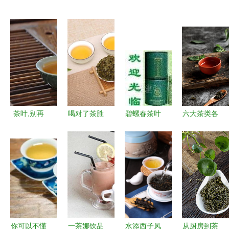
茶叶,别再
喝对了茶胜
碧螺春茶叶
六大茶类各
瞎喝了 挑
似喝补药，
极品之选，
不相同，懂
茶要按这四
68种茶类的
值得提前预
得这些你才
个标准来
功效大全送
定
会品茶
给你，建议
收藏
你可以不懂
一茶娜饮品
水添西子风
从厨房到茶