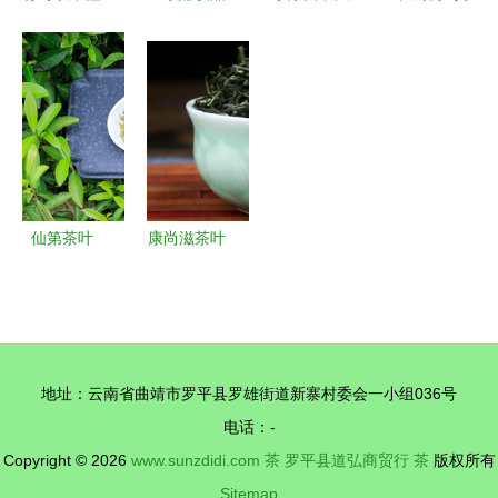
茶，但一定
加盟费用解
流态丨茶蕴
杯 辅料与
要喝茶
析 总投资
东坡翰墨香
茶的风味志
5.93万元
上 茶
起，加盟门
槛清晰可见
仙第茶叶
康尚滋茶叶
品味山水间
的一抹清香
地址：云南省曲靖市罗平县罗雄街道新寨村委会一小组036号
电话：-
Copyright © 2026
www.sunzdidi.com
茶
罗平县道弘商贸行
茶
版权所有
Sitemap