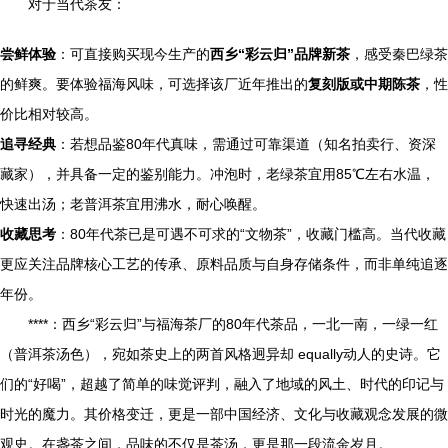
对于当代茶友：
尝鲜体验
：可直接购买现今生产的
西乡“彩云归”品牌新茶
，感受秦巴绿茶
的鲜爽。要体验福海风味，可选择该厂近年推出的
复刻版或中期陈茶
，性
价比相对较高。
追寻经典
：若想品鉴80年代真味，需通过可靠渠道（知名拍卖行、资深
藏家），并具备一定的鉴别能力。冲泡时，老绿茶宜用85℃左右水温，
快速出汤；老普洱茶宜用沸水，耐心唤醒。
收藏思考
：80年代茶已是可遇不可求的“文物茶”，收藏门槛高。当代收藏
更应关注品牌核心工艺的传承、原料品质与自身存储条件，而非单纯追逐
年份。
****：西乡“彩云归”与福海茶厂的80年代茶品，一北一南，一绿一红
（普洱茶汤色），宛如茶史上的两首风格迥异却 equally动人的史诗。它
们的“好喝”，超越了简单的味觉评判，融入了地域的风土、时代的印记与
时光的魔力。其价格变迁，更是一部中国经济、文化与收藏观念发展的微
观史。在盏茶之间，品味的不仅是茶汤，更是那一段流金岁月。