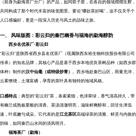
（前身为勐海茶厂分厂）的产品，如同双子星，在各自的领域熠熠生辉，
共同构成了那个时代丰富的味觉图景。要论“哪款茶好喝”，这不仅关乎个
人口感偏好，更是一段深入历史与风土的品味之旅。
一、 风味版图：彩云归的秦巴幽香与福海的勐海醇韵
西乡名优茶厂·彩云归
“彩云归”是陕西省西乡县名优茶厂（现属陕西东裕生物科技股份有限公司
传承）的知名品牌，其核心产品是基于西乡本地优良茶树品种（如西乡群
体种）制作的
汉中仙毫（或特级炒青）
。西乡地处秦巴山区，雨量充沛，
云雾缭绕，土壤富硒，孕育的茶叶具有独特的地域风格。
口感特点
：典型的“彩云归”茶，条索紧细，色泽翠绿，香气清高持久，带
有幽兰或熟板栗般的清香。茶汤清澈明亮，滋味鲜爽醇和，回甘生津迅
速，叶底嫩匀成朵。它代表的是
江北茶区
高端绿茶的清雅、鲜灵与内敛的
韵味，如同秦巴山水间的清风明月。
福海茶厂（勐海）