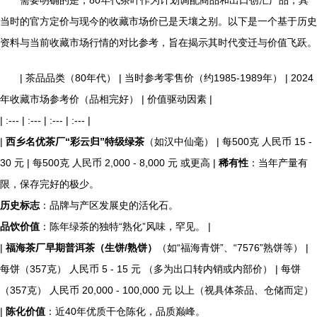
需要明确的是，80年代茶叶作为计划调配商品和出口创汇产品，其
当时的官方定价与现今的收藏市场价已是天壤之别。以下是一个基于历史
资料与当前收藏市场行情的对比参考，旨在揭示其时代变迁与价值飞跃。
| 茶品品类（80年代） | 当时参考零售价（约1985-1989年） | 2024
年收藏市场参考价（品相完好） | 价值驱动因素 |
| :--- | :--- | :--- | :--- |
|
西乡名优茶厂“彩云归”特级绿茶
（如汉中仙毫） | 每500克 人民币 15 -
30 元 | 每500克 人民币 2,000 - 8,000 元 或更高 |
稀有性
：当年产量有
限，保存完好的极少。
历史标志
：品牌与产区发展史的活化石。
品饮价值
：陈年绿茶的独特“熟化”风味，罕见。 |
|
福海茶厂早期普洱茶（生饼/熟饼）
（如“福海青饼”、“7576”熟饼等） |
每饼（357克） 人民币 5 - 15 元 （多为出口转内销或内部价） | 每饼
（357克） 人民币 20,000 - 100,000 元 以上（视具体茶品、仓储而定）
|
陈化价值
：近40年优质干仓陈化，品质巅峰。