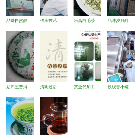
品味自然醇
传承技艺，
乐昌白毛茶
品味岁月醇
香 探索天
创新工业
北粤深山的
香 广州茶
特苦荞茶的
混沌大学创
芽尖珍宝与
学人茶业
生产与供应
新商学院黄
农人匠心
2012云南
价值
山寻味现代
七级普洱散
派小罐茶
茶选购指南
勐库王普洱
清明过后，
茶业代加工
铁观音小罐
茶生茶七子
在茶香里收
项目 开启
茶 来自核
饼 清真品
获清醒｜武
品质与效率
心生态产区
质与批发优
夷馆一物等
的双赢之路
的匠心之韵
势探析
归人心事