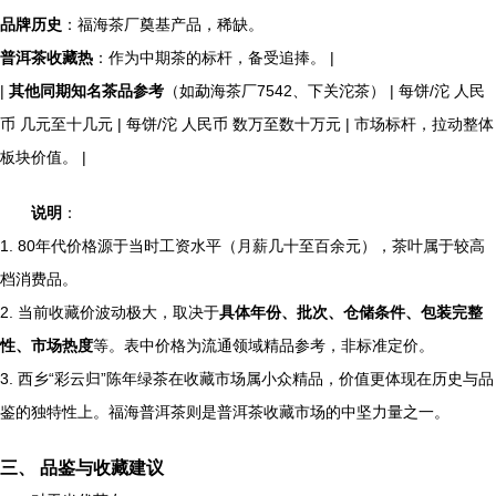
品牌历史
：福海茶厂奠基产品，稀缺。
普洱茶收藏热
：作为中期茶的标杆，备受追捧。 |
|
其他同期知名茶品参考
（如勐海茶厂7542、下关沱茶） | 每饼/沱 人民
币 几元至十几元 | 每饼/沱 人民币 数万至数十万元 | 市场标杆，拉动整体
板块价值。 |
说明
：
1. 80年代价格源于当时工资水平（月薪几十至百余元），茶叶属于较高
档消费品。
2. 当前收藏价波动极大，取决于
具体年份、批次、仓储条件、包装完整
性、市场热度
等。表中价格为流通领域精品参考，非标准定价。
3. 西乡“彩云归”陈年绿茶在收藏市场属小众精品，价值更体现在历史与品
鉴的独特性上。福海普洱茶则是普洱茶收藏市场的中坚力量之一。
三、 品鉴与收藏建议