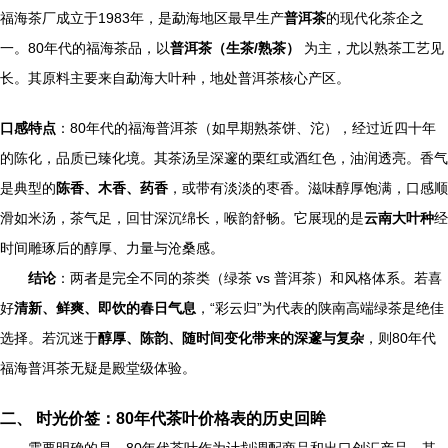
福海茶厂成立于1983年，是勐海地区最早生产
普洱茶
的现代化茶企之
一。80年代的福海茶品，以
普洱茶（生茶/熟茶）
为主，尤以熟茶工艺见
长。其原料主要来自勐海大叶种，地处普洱茶核心产区。
口感特点
：80年代的福海普洱茶（如早期熟茶饼、沱），经过近四十年
的陈化，品质已臻化境。其茶汤呈深邃的栗红或酒红色，油润透亮。香气
是典型的
陈香、木香、药香
，或带有淡淡的枣香。滋味醇厚饱满，口感顺
滑如米汤，茶气足，回甘深沉绵长，喉韵舒畅。它展现的是
云南大叶种
经
时间雕琢后的醇厚、力量与沧桑感。
结论
：两者是完全不同的茶类（绿茶 vs 普洱茶）和风格体系。若喜
好
清新、鲜爽、即饮的春日气息
，“彩云归”为代表的陕南高端绿茶是绝佳
选择。若沉迷于
醇厚、陈韵、随时间变化带来的深邃与复杂
，则80年代
福海普洱茶无疑是殿堂级体验。
二、 时光价签：80年代茶叶价格表的历史回眸