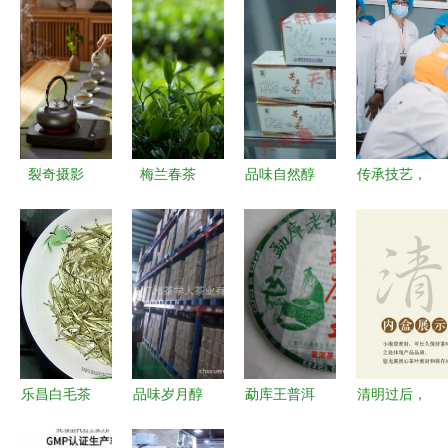
裂奇摄影
梅兰春茶
品味自然醇
传承技艺，
以茶艺炉诠
一缕春意，
香 探索天
创新工业
释光影工艺
半盏清香
特苦荞茶的
混沌大学创
美学
生产与供应
新商学院黄
价值
山寻味现代
派小罐茶
乐昌白毛茶
品味岁月醇
勐库王普洱
清明过后，
北粤深山的
香 广州茶
茶生茶七子
在茶香里收