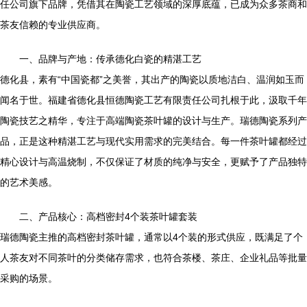
任公司旗下品牌，凭借其在陶瓷工艺领域的深厚底蕴，已成为众多茶商和
茶友信赖的专业供应商。
一、品牌与产地：传承德化白瓷的精湛工艺
德化县，素有“中国瓷都”之美誉，其出产的陶瓷以质地洁白、温润如玉而
闻名于世。福建省德化县恒德陶瓷工艺有限责任公司扎根于此，汲取千年
陶瓷技艺之精华，专注于高端陶瓷茶叶罐的设计与生产。瑞德陶瓷系列产
品，正是这种精湛工艺与现代实用需求的完美结合。每一件茶叶罐都经过
精心设计与高温烧制，不仅保证了材质的纯净与安全，更赋予了产品独特
的艺术美感。
二、产品核心：高档密封4个装茶叶罐套装
瑞德陶瓷主推的高档密封茶叶罐，通常以4个装的形式供应，既满足了个
人茶友对不同茶叶的分类储存需求，也符合茶楼、茶庄、企业礼品等批量
采购的场景。