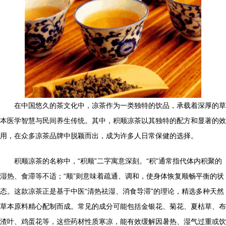
在中国悠久的茶文化中，凉茶作为一类独特的饮品，承载着深厚的草
本医学智慧与民间养生传统。其中，积顺凉茶以其独特的配方和显著的效
用，在众多凉茶品牌中脱颖而出，成为许多人日常保健的选择。
积顺凉茶的名称中，“积顺”二字寓意深刻。“积”通常指代体内积聚的
湿热、食滞等不适；“顺”则意味着疏通、调和，使身体恢复顺畅平衡的状
态。这款凉茶正是基于中医“清热祛湿、消食导滞”的理论，精选多种天然
草本原料精心配制而成。常见的成分可能包括金银花、菊花、夏枯草、布
渣叶、鸡蛋花等，这些药材性质寒凉，能有效缓解因暑热、湿气过重或饮