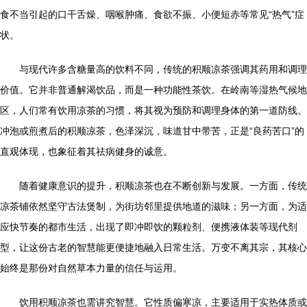
食不当引起的口干舌燥、咽喉肿痛、食欲不振、小便短赤等常见“热气”症
状。
与现代许多含糖量高的饮料不同，传统的积顺凉茶强调其药用和调理
价值。它并非普通解渴饮品，而是一种功能性茶饮。在岭南等湿热气候地
区，人们常有饮用凉茶的习惯，将其视为预防和调理身体的第一道防线。
冲泡或煎煮后的积顺凉茶，色泽深沉，味道甘中带苦，正是“良药苦口”的
直观体现，也象征着其祛病健身的诚意。
随着健康意识的提升，积顺凉茶也在不断创新与发展。一方面，传统
凉茶铺依然坚守古法煲制，为街坊邻里提供地道的滋味；另一方面，为适
应快节奏的都市生活，出现了即冲即饮的颗粒剂、便携液体装等现代剂
型，让这份古老的智慧能更便捷地融入日常生活。万变不离其宗，其核心
始终是那份对自然草本力量的信任与运用。
饮用积顺凉茶也需讲究智慧。它性质偏寒凉，主要适用于实热体质或