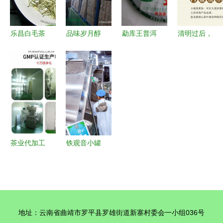
乐昌白毛茶
品味岁月醇
勐库王普洱
清明过后，
北粤深山的
香 广州茶
茶生茶七子
在茶香里收
芽尖珍宝与
学人茶业
饼 清真品
获清醒｜武
农人匠心
2012云南
质与批发优
夷馆一物等
七级普洱散
势探析
归人心事
茶选购指南
茶业代加工
铁观音小罐
项目 开启
茶 来自核
品质与效率
心生态产区
的双赢之路
的匠心之韵
地址：云南省曲靖市罗平县罗雄街道新寨村委会一小组036号