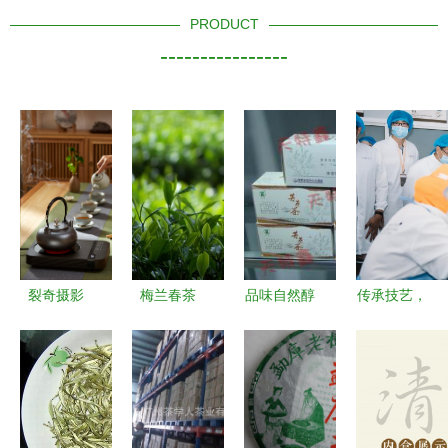
PRODUCT
----------------
裂奇摄影
梅兰春茶
品味自然醇
传承技艺，
以茶艺炉诠
一缕春意，
香 探索天
创新工业
释光影工艺
半盏清香
特苦荞茶的
混沌大学创
美学
生产与供应
新商学院黄
价值
山寻味现代
派小罐茶